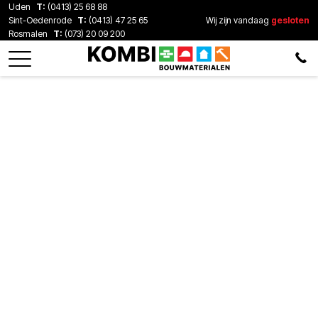
Uden
T:
(0413) 25 68 88
Sint-Oedenrode
T:
(0413) 47 25 65
Wij zijn vandaag
gesloten
Rosmalen
T:
(073) 20 09 200