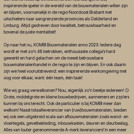
inspirerende speler in de wereld van de bouwmaterialen willen zijn
en blijven, voornamelijk in de regio Noordoost Brabant met
uitschieters naar aangrenzende provincies als Gelderland en
Limburg. Altijd gedreven door kwaliteit, betrouwbaarheid en
bovenal de juiste mentaliteit!
Op naar het nu, KOMBI Bouwmaterialen anno 2023: Iedere dag
wordt er met zo’n 48 betrokken, enthousiaste collega’s hard
gewerkt en hard gelachen om de meest betrouwbare
bouwmaterialenhandel in de regio te zijn en blijven. En ook daarin
zijn we heel vooruitstrevend: een inspirerende werkomgeving met
oog voor elkaar, want: één team, één taak!
Wie wij graag verwelkomen? Nou, eigenlijk zo’n beetje iedereen! 🙂
Grote, middelgrote en kleine bouwbedrijven, aannemers en zzp’ers
kunnen bij ons terecht. Ook de particulier is bij KOMBI meer dan
welkom! Naast totaalleverancier van (ruw)bouwmaterialen, bieden
wij ook een uitgebreid scala aan afbouwmaterialen zoals wand- en
vloertegels, gevelbekleding, inbouwkasten, deuren en deurbeslag.
Alles van louter gerenommeerde A-merk leveranciers! In een meer