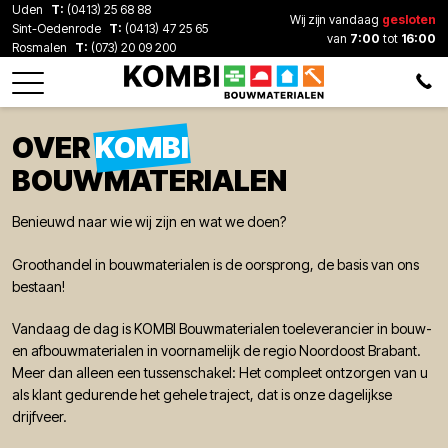
Uden
T:
(0413) 25 68 88
Wij zijn vandaag
gesloten
Sint-Oedenrode
T:
(0413) 47 25 65
van
7:00
tot
16:00
Rosmalen
T:
(073) 20 09 200
OVER
KOMBI
BOUWMATERIALEN
Benieuwd naar wie wij zijn en wat we doen?
Groothandel in bouwmaterialen is de oorsprong, de basis van ons
bestaan!
Vandaag de dag is KOMBI Bouwmaterialen toeleverancier in bouw-
en afbouwmaterialen in voornamelijk de regio Noordoost Brabant.
Meer dan alleen een tussenschakel: Het compleet ontzorgen van u
als klant gedurende het gehele traject, dat is onze dagelijkse
drijfveer.