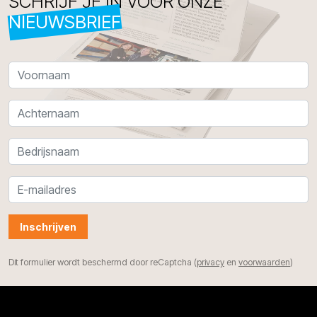
SCHRIJF JE IN VOOR ONZE
NIEUWSBRIEF
Inschrijven
Dit formulier wordt beschermd door reCaptcha (
privacy
en
voorwaarden
)