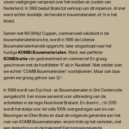
zeven vestigingen verspreid over het midden en zuiden van
Nederland. In 1992 besluit Braks tot verkoop van dit imperium. Al snel
werd echter duidelijk: de handel in bouwmaterialen zit ‘m in het
bloed.
Samen met Wil (Willy) Cuppen, commercieel vakidioot in de
bouwmaterialenbranche, wordt in 1995 de Udense
Bouwmaterialenhandel opgericht, later omgedoopt naar het
huidige
KOMBI Bouwmaterialen
. Want: een perfécte
KOMBInatie
van gedrevenheid en commercie! En graag
geschreven met de hoofdletter ‘K’ als in ‘Kwaliteit’. Niet zelden zien
we echter ‘COMBI Bouwmaterialen’ voorbijkomen. Maar ook daar
geven we graag gehoor aan 😉 !
In 1999 wordt van Erp Hout- en Bouwmaterialen in Sint Oedenrode
aangekocht. Een mooie aanwinst voor uitbreiding van de
activiteiten in de regio Noordoost Brabant. En doorrrr….! In 2015
wordt het stokje voor de volle 100% overgedragen aan Ivo van
Beuningen en Ellen Braks en staat de volgende generatie aan het
roer van KOMBI Bouwmaterialen: enorm trots op het verleden, met
een sterke focus op de toekomst! Een toonaangevende,