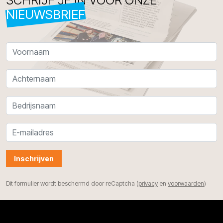
NIEUWSBRIEF
Inschrijven
Dit formulier wordt beschermd door reCaptcha (
privacy
en
voorwaarden
)