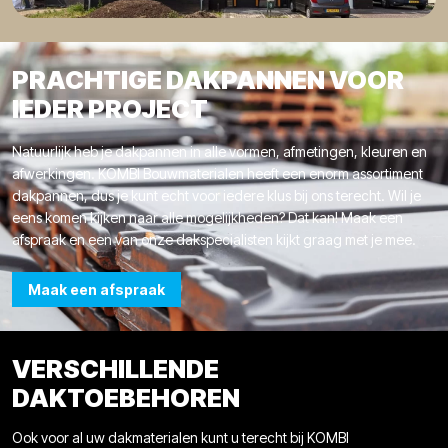
PRACHTIGE DAKPANNEN VOOR
IEDER PROJECT
Natuurlijk heb je dakpannen in alle vormen, afmetingen, kleuren en
afwerkingen. KOMBI Bouwmaterialen heeft een enorm assortiment
dakpannen, dus je kunt echt voor iedere klus bij ons terecht. Wil je
eens komen kijken naar alle mogelijkheden? Dat kan! Maak een
afspraak en een van onze dakspecialisten kijkt graag met je mee.
Maak een afspraak
VERSCHILLENDE
DAKTOEBEHOREN
Ook voor al uw dakmaterialen kunt u terecht bij KOMBI