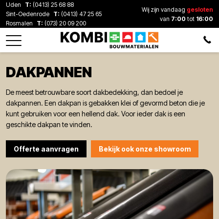
Uden
T:
(0413) 25 68 88
Wij zijn vandaag
gesloten
Sint-Oedenrode
T:
(0413) 47 25 65
van
7:00
tot
16:00
Rosmalen
T:
(073) 20 09 200
DAKPANNEN
De meest betrouwbare soort dakbedekking, dan bedoel je
dakpannen. Een dakpan is gebakken klei of gevormd beton die je
kunt gebruiken voor een hellend dak. Voor ieder dak is een
geschikte dakpan te vinden.
Offerte aanvragen
Bekijk ook onze showroom