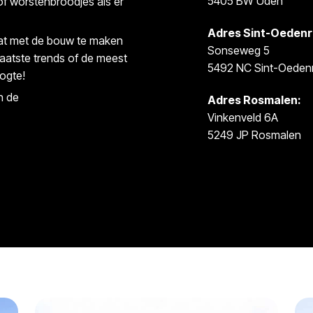
5405 BW Uden
 of worstenbroodjes als er
Adres Sint-Oedenr
wat met de bouw te maken
Sonseweg 5
laatste trends of de meest
5492 NC Sint-Oeden
oogte!
n de
Adres Rosmalen:
Vinkenveld 6A
5249 JP Rosmalen