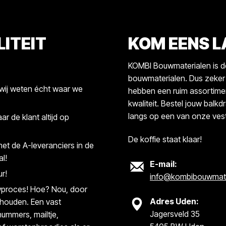
ITEIT
KOM EENS 
KOMBI Bouwmaterialen is de
bouwmaterialen. Dus zeker o
 wij weten écht waar we
hebben een ruim assortimen
kwaliteit. Bestel jouw balkd
langs op een van onze vest
r de klant altijd op
De koffie staat klaar!
t de A-leveranciers in de
l!
E-mail:
ur!
info@kombibouwmater
uwproces! Hoe? Nou, door
Adres Uden:
e houden. Een vast
Jagersveld 35
ummers, mailtje,