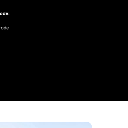
ode:
rode