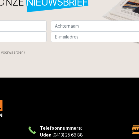
 ONZE
NIEUWSBRIEF
n
voorwaarden
)
Telefoonnummers:
Uden
(0413) 25 68 88