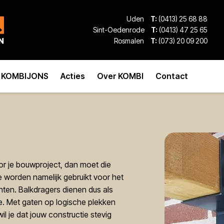
Uden
T:
(0413) 25 68 88
Sint-Oedenrode
T:
(0413) 47 25 65
Rosmalen
T:
(073) 20 09 200
KOMBIJONS
Acties
Over KOMBI
Contact
r je bouwproject, dan moet die
Ze worden namelijk gebruikt voor het
ten. Balkdragers dienen dus als
e. Met gaten op logische plekken
il je dat jouw constructie stevig