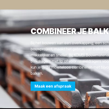
COMBINEER JE BAL
Bij het bouwen van een overkapping, een sch
bouwproject, maakt het gebruik van balkdrage
makkelijker en sneller. Bij KOMBI Bouwmaterial
balkdragers met lip of voor raveeldragers voo
kun je deze moeiteloos combineren met bijv
balken.
Maak een afspraak