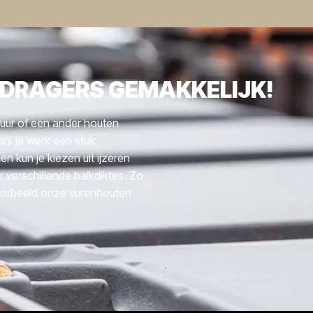
KDRAGERS GEMAKKELIJK!
uur of een ander houten
rs je werk een stuk
en kun je kiezen uit ijzeren
r verschillende balkdiktes. Zo
oorbeeld onze vurenhouten