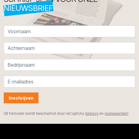
NIEUWSBRIEF
Inschrijven
Dit formulier wordt beschermd door reCaptcha (
privacy
en
voorwaarden
)