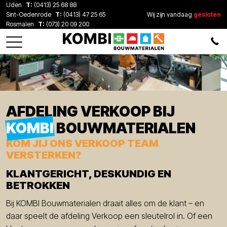
Uden
T:
(0413) 25 68 88
Sint-Oedenrode
T:
(0413) 47 25 65
Wij zijn vandaag
gesloten
Rosmalen
T:
(073) 20 09 200
AFDELING VERKOOP BIJ
KOMBI
BOUWMATERIALEN
KOM JIJ ONS VERKOOP TEAM
VERSTERKEN?
KLANTGERICHT, DESKUNDIG EN
BETROKKEN
Bij KOMBI Bouwmaterialen draait alles om de klant – en
daar speelt de afdeling Verkoop een sleutelrol in. Of een