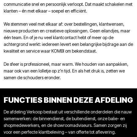
communicatie snel en persoonlijk verloopt. Dat maakt schakelen met
klanten – én met elkaar – soepel en efficiënt.
We stemmen veel met elkaar af: over bestellingen, klantwensen,
nieuwe producten en creatieve oplossingen. Geen eilandjes, maar
één team. En of je nu veel klantcontact hebt of meer op de
achtergrond werkt: iedereen levert een belangrijke bijdrage aan de
kwaliteit en service waar KOMBI om bekendstaat.
De sfeer is professioneel, maar warm. We houden van aanpakken,
maar ook van een lolletje op z’n tijd. En als het druk is, zetten we
samen de schouders eronder.
FUNCTIES BINNEN DEZE AFDELING
De afdeling Verkoop bestaat uit verschillende onderdelen die nauw
samenwerken: de binnendienst, de buitendienst, onze balie- en
shopmedewerkers, en de showroomadviseurs. Samen zorgen zij
voor een perfecte klantbeleving – van offerte tot aflevering.