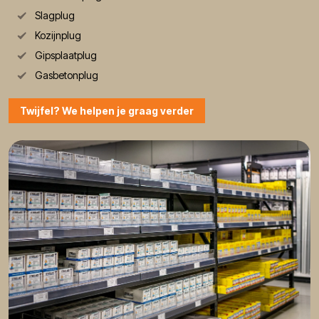
Slagplug
Kozijnplug
Gipsplaatplug
Gasbetonplug
Twijfel? We helpen je graag verder