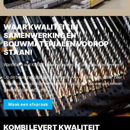
WAAR KWALITEIT IN
SAMENWERKING EN
BOUWMATERIALEN VOOROP
STAAN!
Want dat is wat KOMBI Bouwmaterialen wil, altijd kwaliteit leveren!
Op de bouw zelf uiteraard, met onze AA++ materialen, maar zeer
zeker ook persoonlijk; met oog voor u als klant, uw wensen én een
goeie kop bonen(!)koffie!
Maak een afspraak
KOMBI LEVERT KWALITEIT