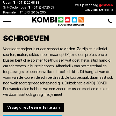
Uden
T:
(0413) 25 68 88
Wij zijn vandaag
gesloten
Sint-Oedenrode
T:
(0413) 47 25 65
van
7:00
tot
16:00
Rosmalen
T:
(073) 20 09 200
SCHROEVEN
Voor ieder project is er een schroef te vinden. Ze zijn er in allerlei
soorten, maten, diktes, noem maar op! Of je nu een professionele
klusser bent of je zo af en toe thuis zelf wat doet, het is altijd handig
om schroeven in huis te hebben. Afhankelijk van het materiaal en
toepassing is te bepalen welke schroef schikt is. Dit hangt af van de
vorm van de kop en de schroefdraad. De kop bepaalt daarnaast ook
nog welk soort gereedschap nodig is. Duizelt het je al? Bij KOMBI
Bouwmaterialen hebben we een zeer ruim assortiment en denken
we daarnaast ook graag met je mee!
Vraag direct een offerte aan