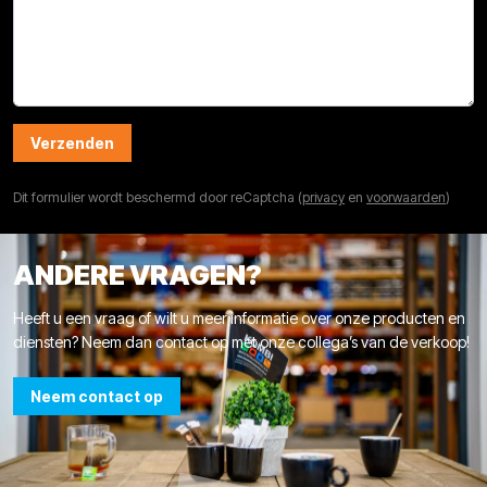
Verzenden
Dit formulier wordt beschermd door reCaptcha (
privacy
en
voorwaarden
)
ANDERE VRAGEN?
Heeft u een vraag of wilt u meer informatie over onze producten en
diensten? Neem dan contact op met onze collega’s van de verkoop!
Neem contact op