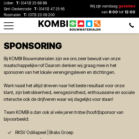
Uden
T:
(0413) 25 68 88
Wij zijn vandaag
gesloten
Sint-Oedenrode
T:
(0413) 47 25 65
van
8:00
tot
12:00
Rosmalen
T:
(073) 20 09 200
SPONSORING
Bij KOMBI Bouwmaterialen zijn we ons zeer bewust van onze
maatschappelijke rol! Daarom denken wij graag mee in het
sponsoren van het lokale verenigingsleven en stichtingen.
Want naast het altijd streven naar het beste resultaat voor onze
klant, zijn betrokkenheid, eensgezindheid, enthousiasme en sociale
interactie ook de drijfveren waar wij dagelijks voor staan!
Team KOMBI is dan ook al vele jaren trotse (hoofd)sponsor van
bijvoorbeeld:
RKSV Odiliapeel | Braks Groep