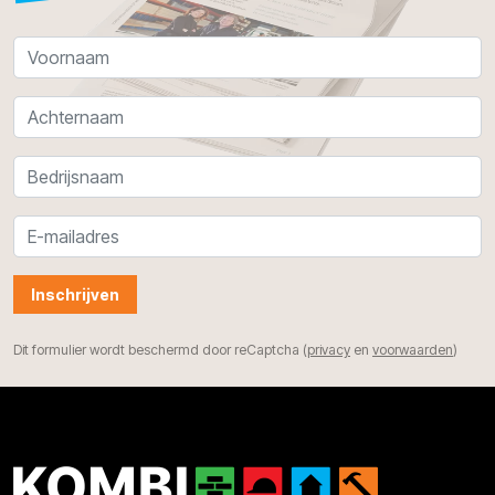
Inschrijven
Dit formulier wordt beschermd door reCaptcha (
privacy
en
voorwaarden
)