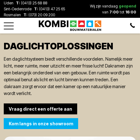
Uden
T:
(0413) 25 68 88
Wij zijn vandaag
geopend
Sint-Oedenrode
T:
(0413) 47 25 65
van
7:00
tot
16:00
Rosmalen
T:
(073) 20 09 200
DAGLICHTOPLOSSINGEN
Een daglichtsysteem biedt verschillende voordelen. Namelijk meer
licht, meer ruimte, meer uitzicht en meer frisse lucht! Dakramen zijn
een belangrijk onderdeel van een gebouw. Een ruimte wordt pas
optimaal benut als licht en lucht binnen kunnen treden. Een
dakraam zorgt ervoor dat een kamer op een natuurlijke manier
wordt verlicht.
Vraag direct een offerte aan
Kom langs in onze showroom