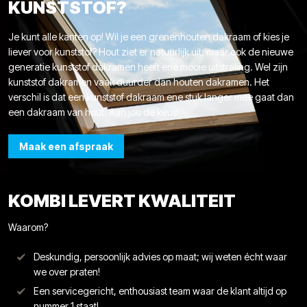
KUNSTSTOF?
Je kunt alle kanten op! Wil je een grenenhouten dakraam of kies je
liever voor kunststof? Hout ziet er natuurlijk uit, maar ook de nieuwe
generatie kunststof dakramen heeft ene mooie uitstraling. Wel zijn
kunststof dakramen vaak duurder dan houten dakramen. Het
verschil is dat een kunststof dakraam ene stuk langer mee gaat dan
een dakraam van hout. Aan jou de keus!
Maak een afspraak
KOMBI LEVERT KWALITEIT
Waarom?
Deskundig, persoonlijk advies op maat; wij weten écht waar
we over praten!
Een servicegericht, enthousiast team waar de klant altijd op
nummer 1 staat!