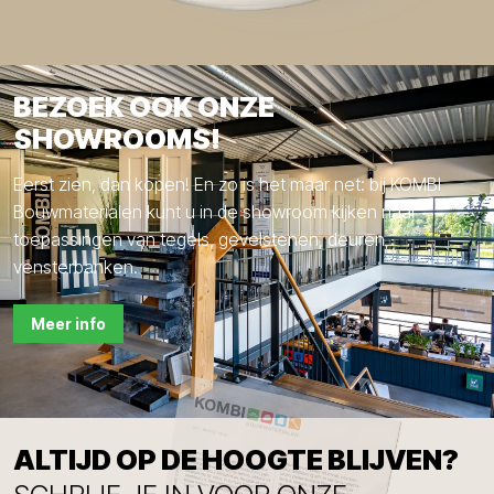
BEZOEK OOK ONZE
SHOWROOMS!
Eerst zien, dan kopen! En zo is het maar net: bij KOMBI
Bouwmaterialen kunt u in de showroom kijken naar
toepassingen van tegels, gevelstenen, deuren,
vensterbanken.
Meer info
ALTIJD OP DE HOOGTE BLIJVEN?