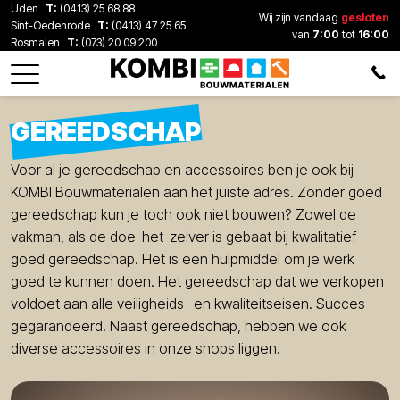
Uden
T:
(0413) 25 68 88
Wij zijn vandaag
gesloten
Sint-Oedenrode
T:
(0413) 47 25 65
van
7:00
tot
16:00
Rosmalen
T:
(073) 20 09 200
GEREEDSCHAP
Voor al je gereedschap en accessoires ben je ook bij
KOMBI Bouwmaterialen aan het juiste adres. Zonder goed
gereedschap kun je toch ook niet bouwen? Zowel de
vakman, als de doe-het-zelver is gebaat bij kwalitatief
goed gereedschap. Het is een hulpmiddel om je werk
goed te kunnen doen. Het gereedschap dat we verkopen
voldoet aan alle veiligheids- en kwaliteitseisen. Succes
gegarandeerd! Naast gereedschap, hebben we ook
diverse accessoires in onze shops liggen.