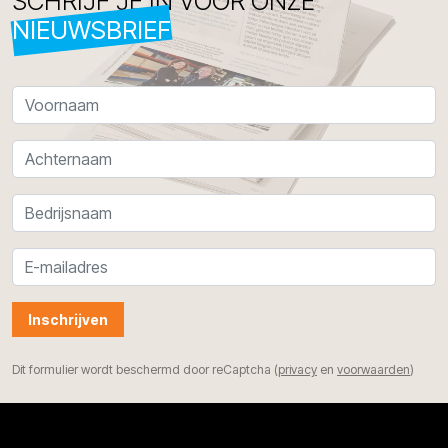
SCHRIJF JE IN VOOR ONZE
NIEUWSBRIEF
Inschrijven
Dit formulier wordt beschermd door reCaptcha (
privacy
en
voorwaarden
)