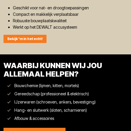
Geschikt voor nat- en droogtoepassingen
Compact en makkelijk verplaatsbaar
Robuuste bouwplaatskwaliteit
Werkt op het DEWALT accusysteem
Bekijk 'm in het echt!
WAARBIJ KUNNEN WIJ JOU
ALLEMAAL HELPEN?
Bouwchemie (lijmen, kitten, mortels)
Gereedschap (professioneel & elektrisch)
IJzerwaren (schroeven, ankers, bevestiging)
Hang- en sluitwerk (sloten, scharnieren)
Afbouw & accessoires