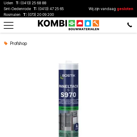
Uden
T:
(0413) 25 68 88
Sint-Oedenrode
T:
(0413) 47 25 65
Wij zijn vandaag
gesloten
Rosmalen
T:
(073) 20 09 200
Profshop