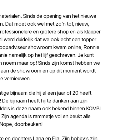
aterialen. Sinds de opening van het nieuwe
en. Dat moet ook wel met zo’n tof, nieuw,
rofessionelere en grotere shop en als klapper
el werd duidelijk dat we ook echt een topper
koopadviseur showroom kwam online, Ronnie
ie namelijk op het lijf geschreven. Je kunt
 en noem maar op! Sinds zijn komst hebben we
 aan de showroom en op dit moment wordt
e vernieuwen.
ge bijnaam die hij al een jaar of 20 heeft.
! De bijnaam heeft hij te danken aan zijn
middels is deze naam ook bekend binnen KOMBI
Zijn agenda is rammetje vol en beukt alle
? Nope, doorbeuken!
 en dochters Lana en Ella. Zijn hobby’s zijn