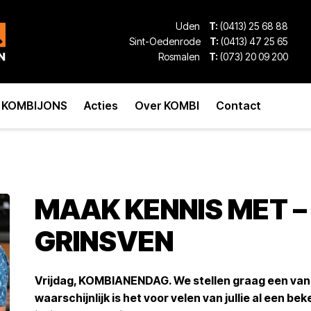
Uden
T:
(0413) 25 68 88
Sint-Oedenrode
T:
(0413) 47 25 65
Rosmalen
T:
(073) 20 09 200
KOMBIJONS
Acties
Over KOMBI
Contact
MAAK KENNIS MET –
GRINSVEN
Vrijdag, KOMBIANENDAG. We stellen graag een van
waarschijnlijk is het voor velen van jullie al een 