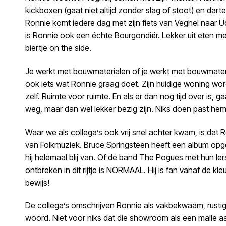
kickboxen (gaat niet altijd zonder slag of stoot) en dart
Ronnie komt iedere dag met zijn fiets van Veghel naar 
is Ronnie ook een échte Bourgondiër. Lekker uit eten met
biertje on the side.
Je werkt met bouwmaterialen of je werkt met bouwmateria
ook iets wat Ronnie graag doet. Zijn huidige woning word
zelf. Ruimte voor ruimte. En als er dan nog tijd over is, 
weg, maar dan wel lekker bezig zijn. Niks doen past hem
Waar we als collega’s ook vrij snel achter kwam, is dat 
van Folkmuziek. Bruce Springsteen heeft een album opgen
hij helemaal blij van. Of de band The Pogues met hun Ie
ontbreken in dit rijtje is NORMAAL. Hij is fan vanaf de kleu
bewijs!
De collega’s omschrijven Ronnie als vakbekwaam, rustig e
woord. Niet voor niks dat die showroom als een malle aa