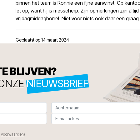
binnen het team is Ronnie een fijne aanwinst. Op kantoo
let op, want hij is messcherp. Zijn opmerkingen zijn áltij
vrijdagmiddagborrel. Niet voor niets ook daar een graag
Geplaatst op 14 maart 2024
TE BLIJVEN?
 ONZE
NIEUWSBRIEF
n
voorwaarden
)