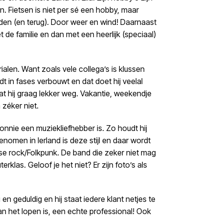
en. Fietsen is niet per sé een hobby, maar
Uden (en terug). Door weer en wind! Daarnaast
 de familie en dan met een heerlijk (speciaal)
len. Want zoals vele collega’s is klussen
t in fases verbouwt en dat doet hij veelal
gaat hij graag lekker weg. Vakantie, weekendje
 zéker niet.
Ronnie een muziekliefhebber is. Zo houdt hij
omen in Ierland is deze stijl en daar wordt
rse rock/Folkpunk. De band die zeker niet mag
terklas. Geloof je het niet? Er zijn foto’s als
n geduldig en hij staat iedere klant netjes te
n het lopen is, een echte professional! Ook