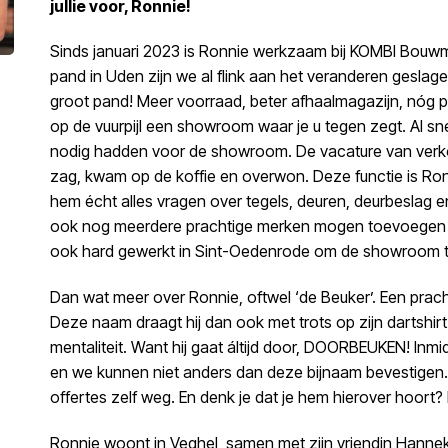
jullie voor, Ronnie!
Sinds januari 2023 is Ronnie werkzaam bij KOMBI Bouwm
pand in Uden zijn we al flink aan het veranderen geslag
groot pand! Meer voorraad, beter afhaalmagazijn, nóg p
op de vuurpijl een showroom waar je u tegen zegt. Al sn
nodig hadden voor de showroom. De vacature van ver
zag, kwam op de koffie en overwon. Deze functie is Ronn
hem écht alles vragen over tegels, deuren, deurbeslag
ook nog meerdere prachtige merken mogen toevoegen
ook hard gewerkt in Sint-Oedenrode om de showroom t
Dan wat meer over Ronnie, oftwel ‘de Beuker’. Een prachti
Deze naam draagt hij dan ook met trots op zijn dartshirt
mentaliteit. Want hij gaat áltijd door, DOORBEUKEN! In
en we kunnen niet anders dan deze bijnaam bevestigen. 
offertes zelf weg. En denk je dat je hem hierover hoort
Ronnie woont in Veghel, samen met zijn vriendin Hanneke