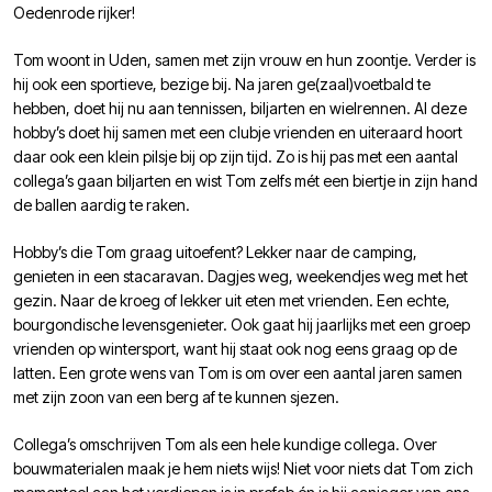
Oedenrode rijker!
Tom woont in Uden, samen met zijn vrouw en hun zoontje. Verder is
hij ook een sportieve, bezige bij. Na jaren
ge(zaal)voetbald te
hebben, doet hij nu aan tennissen, biljarten en wielrennen. Al deze
hobby’s doet hij samen met een clubje vrienden en uiteraard hoort
daar ook een klein pilsje bij op zijn tijd. Zo is hij pas met een aantal
collega’s gaan biljarten en wist Tom zelfs mét een biertje in zijn hand
de ballen aardig te raken.
Hobby’s die Tom graag uitoefent? Lekker naar de camping,
genieten in een stacaravan. Dagjes weg, weekendjes weg met het
gezin. Naar de kroeg of lekker uit eten met vrienden. Een echte,
bourgondische levensgenieter. Ook gaat hij jaarlijks met een groep
vrienden op wintersport, want hij staat ook nog eens graag op de
latten. Een grote wens van Tom is om over een aantal jaren samen
met zijn zoon van een berg af te kunnen sjezen.
Collega’s omschrijven Tom als een hele kundige collega. Over
bouwmaterialen maak je hem niets wijs! Niet voor niets dat Tom zich