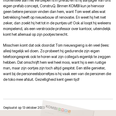
momenteel aan het verdiepen is in prefab én is hij aanjager van ons
eigen prefab concept, ConstruQ. Binnen KOMBI kun je hiervoor
geen betere persoon vinden dan hem, want Tom weet alles wat
betrekking heeft op nieuwbouw of renovatie. En weet hij het niet
zeker, dan zoekt hij het tot in de puntjes uit! Ook al loopt hij weleens
mompelend, als een verstrooide professor over kantoor, uiteindelijk
komt het allemaal op zijn pootjes terecht.
Misschien komt dat ook doordat Tom nieuwsgierig is én veel (lees:
alles) tegelijk wil doen. Zo probeert hij gedurende zijn eigen
telefoongesprek ook te horen wat zijn collega’s eigenlijk te zeggen
hebben. Dat omschrijft hem wel heel mooi, want hij is een rustige
man, maar zijn oortjes zijn toch altijd gespitst. Een stille genieter,
want bij de personeelsborreltjes is hij vaak een van de personen die
de toko mee afsluit. Gezelligheid kent geen tijd!
Geplaatst op 13 oktober 2023