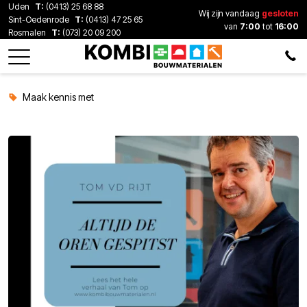
Uden
T:
(0413) 25 68 88
Wij zijn vandaag
gesloten
Sint-Oedenrode
T:
(0413) 47 25 65
van
7:00
tot
16:00
Rosmalen
T:
(073) 20 09 200
Maak kennis met