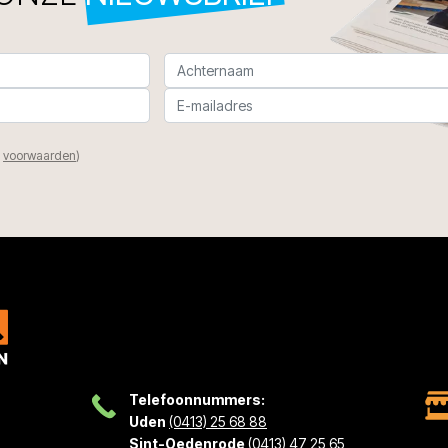
n
voorwaarden
)
Telefoonnummers:
Uden
(0413) 25 68 88
Sint-Oedenrode
(0413) 47 25 65