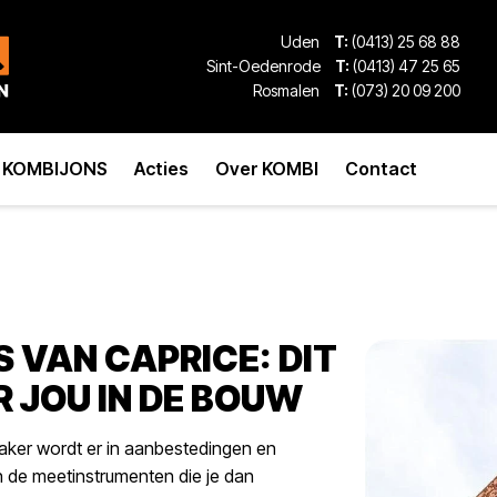
Uden
T:
(0413) 25 68 88
Sint-Oedenrode
T:
(0413) 47 25 65
Rosmalen
T:
(073) 20 09 200
KOMBIJONS
Acties
Over KOMBI
Contact
 VAN CAPRICE: DIT
 JOU IN DE BOUW
aker wordt er in aanbestedingen en
an de meetinstrumenten die je dan