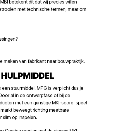
BI betekent dit dat wij precies willen
te strooien met technische termen, maar om
ossingen?
te maken van fabrikant naar bouwpraktijk.
 HULPMIDDEL
ls een stuurmiddel. MPG is verplicht dus je
Door al in de ontwerpfase of bij de
ducten met een gunstige MKI-score, speel
 markt beweegt richting meetbare
r slim op inspelen.
an Caprice precies wat de nieuwe MKI-