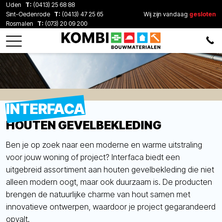
Uden
T:
(0413) 25 68 88
Sint-Oedenrode
T:
(0413) 47 25 65
Wij zijn vandaag
gesloten
Rosmalen
T:
(073) 20 09 200
INTERFACA
HOUTEN GEVELBEKLEDING
Ben je op zoek naar een moderne en warme uitstraling
voor jouw woning of project?
Interfaca
biedt een
uitgebreid
assortiment aan houten gevelbekleding die niet
alleen modern oogt, maar ook duurzaam is. De producten
bre
n
gen de natuurlijke charme van hout samen met
innovatieve ontwerpen, waardoor je project gega
randeerd
opvalt
.